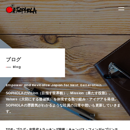
ブログ
Blog
Empower and Revitalize Japan for Next Generation
SOPHOLAのVision（目指す世界観）、Mission（果たす役割）、
Values（大切にする価値観）を体現する取り組み・アイデアを発信。
SOPHOLAの雰囲気がわかるような社員の日常や想いも更新していきま
す。
TOP
-
ブログ
- 次世代トラッキング技術：キャンバス・フィンガープリンティング（Canvas Fingerprinting）