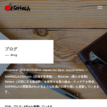
ブログ
Blog
Empower and Revitalize Japan for Next Generation
SOPHOLAのVision（目指す世界観）、Mission（果たす役割）、
Values（大切にする価値観）を体現する取り組み・アイデアを発信。
SOPHOLAの雰囲気がわかるような社員の日常や想いも更新していきま
す。
TOP
-
ブログ
- 9月から復職しています。