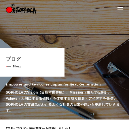
ブログ
Blog
Empower and Revitalize Japan for Next Generation
SOPHOLAのVision（目指す世界観）、Mission（果たす役割）、
Values（大切にする価値観）を体現する取り組み・アイデアを発信。
SOPHOLAの雰囲気がわかるような社員の日常や想いも更新していきま
す。
TOP
-
ブログ
- 産休育休から復帰しました！