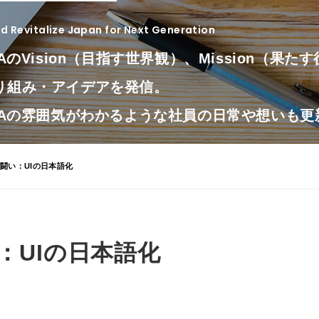
 Revitalize Japan for Next Generation
LAのVision（目指す世界観）、Mission（果
り組み・アイデアを発信。
OLAの雰囲気がわかるような社員の日常や想いも
い闘い：UIの日本語化
：UIの日本語化