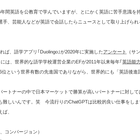
6年間英語を公教育で学んでいますが、とにかく英語に苦手意識を
選手、芸能人などが英語で会話したらニュースとして取り上げられ
れば、語学アプリ｢Duolingo｣が2020年に実施した
アンケート
（サン
には、世界的な語学学校運営企業のEFが2011年以来毎年｢
英語能
国中16位という世界有数の先進国でありながら、世界的にも「英語後
パートナーの中で日本マーケットで勝算が高いパートナーに対して
難しいんです。笑 今流行りのChatGPTは比較的良い仕事をし
えば、
くは、コンバージョン）