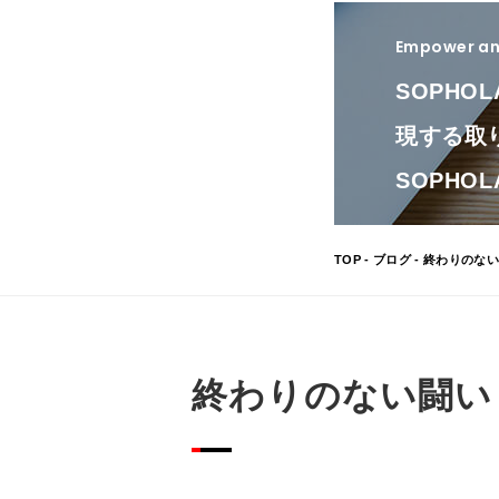
Empower and
SOPHO
現する取
SOPH
TOP
-
ブログ
- 終わりのな
終わりのない闘い