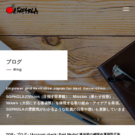
ブログ
Blog
Empower and Revitalize Japan for Next Generation
SOPHOLAのVision（目指す世界観）、Mission（果たす役割）、
Values（大切にする価値観）を体現する取り組み・アイデアを発信。
SOPHOLAの雰囲気がわかるような社員の日常や想いも更新していきま
す。
TOP
-
ブログ
- [Account check: Paid Media] 連休前の確認＠運用型広告