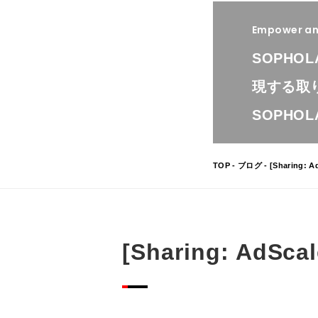
Empower and
SOPHO
現する取
SOPH
TOP
-
ブログ
- [Sharing: 
[Sharing: AdSc