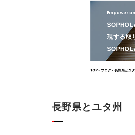
Empower and
SOPHO
現する取
SOPH
TOP
-
ブログ
- 長野県とユ
長野県とユタ州