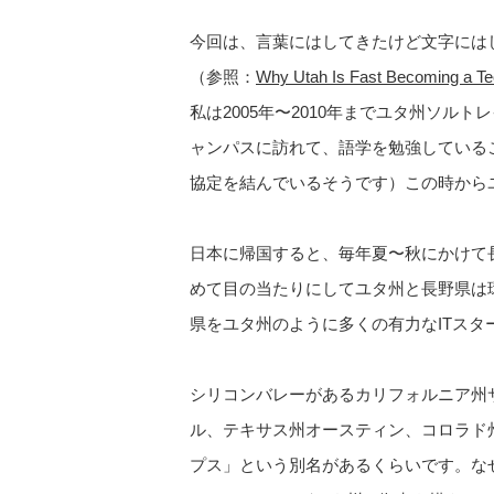
今回は、言葉にはしてきたけど文字には
（参照：
Why Utah Is Fast Becoming a Te
私は2005年〜2010年までユタ州ソ
ャンパスに訪れて、語学を勉強している
協定を結んでいるそうです）この時から
日本に帰国すると、毎年夏〜秋にかけて
めて目の当たりにしてユタ州と長野県は
県をユタ州のように多くの有力なITス
シリコンバレーがあるカリフォルニア州
ル、テキサス州オースティン、コロラド
プス」という別名があるくらいです。な