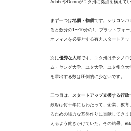
AdobeやDomoがユタ州に拠点を構えて
まず一つは
地価・物価
です。シリコンバ
ると数分の1〜10分の1。プラットフ
オフィスを必要とする有力スタートアッ
次に
優秀な人材
です。ユタ州はテクノロ
ム・ヤング大学、ユタ大学、ユタ州立大
を輩出する数は圧倒的に少ないです。
三つ目は、
スタートアップ支援する行政
政府は何十年にもわたって、企業、教育
るための強力な基盤作りに貢献してきま
えるよう働きかけていた。その結果、eB