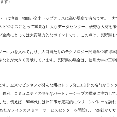
います）
レーは地価・物価が全米トップクラスに高い場所で有名です。一方
ォームビジネスにとって重要な巨大なデータセンター、優秀な人材を
プ企業にとっては大変魅力的なポイントです。この点は、長野県も
ジーに力を入れており、人口当たりのテクノロジー関連学位取得率
学などが大きく貢献しています。長野県の場合は、信州大学の工学
です。全米でビジネスが盛んな州のトップ5にユタ州の名前がラン
、政府、コミュニティの健全なパートナーシップの構築に注力して
した。例えば、90年代には州知事が定期的にシリコンバレーを訪
ay社がメインカスタマーサービスセンターを開設し、Intel社が