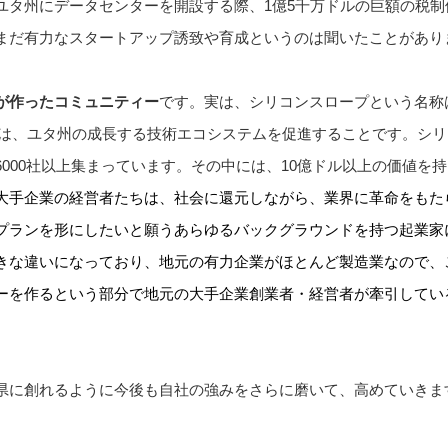
ユタ州にデータセンターを開設する際、1億5千万ドルの巨額の税
まだ有力なスタートアップ誘致や育成というのは聞いたことがあり
が作ったコミュニティー
です。実は、シリコンスロープという名称は
的は、ユタ州の成長する技術エコシステムを促進することです。シ
000社以上集まっています。その中には、10億ドル以上の価値を
大手企業の経営者たちは、社会に還元しながら、業界に革命をもた
プランを形にしたいと願うあらゆるバックグラウンドを持つ起業家
きな違いになっており、地元の有力企業がほとんど製造業なので、
ーを作るという部分で地元の大手企業創業者・経営者が牽引してい
県に創れるように今後も自社の強みをさらに磨いて、高めていきま