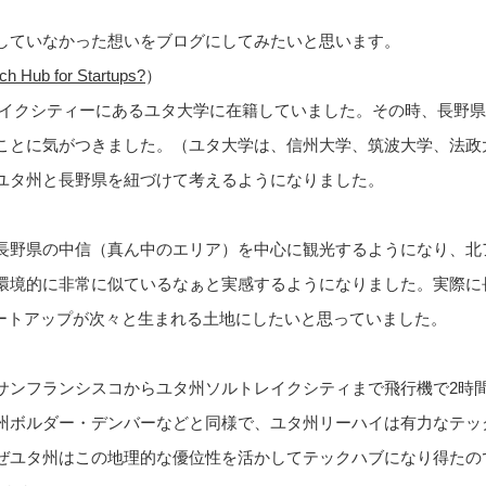
していなかった想いをブログにしてみたいと思います。
ch Hub for Startups?
）
ルトレイクシティーにあるユタ大学に在籍していました。その時、長
ことに気がつきました。（ユタ大学は、信州大学、筑波大学、法政
ユタ州と長野県を紐づけて考えるようになりました。
長野県の中信（真ん中のエリア）を中心に観光するようになり、北
環境的に非常に似ているなぁと実感するようになりました。実際に
タートアップが次々と生まれる土地にしたいと思っていました。
サンフランシスコからユタ州ソルトレイクシティまで飛行機で2時
州ボルダー・デンバーなどと同様で、ユタ州リーハイは有力なテッ
ぜユタ州はこの地理的な優位性を活かしてテックハブになり得たの