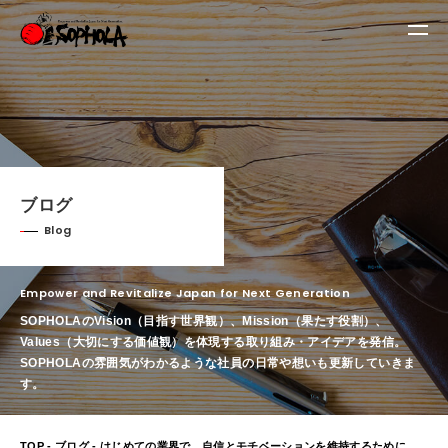
ブログ
Blog
Empower and Revitalize Japan for Next Generation
SOPHOLAのVision（目指す世界観）、Mission（果たす役割）、
Values（大切にする価値観）を体現する取り組み・アイデアを発信。
SOPHOLAの雰囲気がわかるような社員の日常や想いも更新していきま
す。
TOP
-
ブログ
- はじめての業界で、自信とモチベーションを維持するために【さくらのつぶやき⑤】