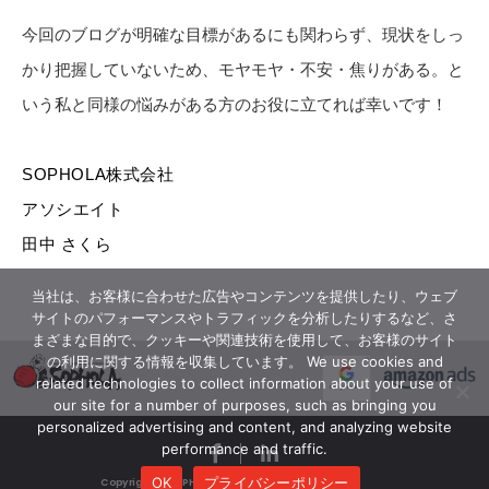
今回のブログが明確な目標があるにも関わらず、現状をしっ
かり把握していないため、モヤモヤ・不安・焦りがある。と
いう私と同様の悩みがある方のお役に立てれば幸いです！
SOPHOLA株式会社
アソシエイト
田中 さくら
当社は、お客様に合わせた広告やコンテンツを提供したり、ウェブ
サイトのパフォーマンスやトラフィックを分析したりするなど、さ
まざまな目的で、クッキーや関連技術を使用して、お客様のサイト
の利用に関する情報を収集しています。 We use cookies and
related technologies to collect information about your use of
our site for a number of purposes, such as bringing you
personalized advertising and content, and analyzing website
performance and traffic.
OK
プライバシーポリシー
Copyright © SOPHOLA inc. All Rights Reserved.