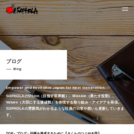
ブログ
Blog
Empower and Revitalize Japan for Next Generation
SOPHOLAのVision（目指す世界観）、Mission（果たす役割）、
Values（大切にする価値観）を体現する取り組み・アイデアを発信。
SOPHOLAの雰囲気がわかるような社員の日常や想いも更新していきま
す。
TOP
-
ブログ
- 目標を達成するために【さくらのつぶやき⑨】