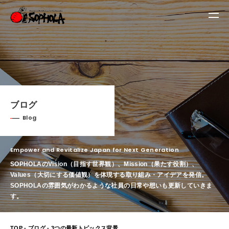
ブログ
Blog
Empower and Revitalize Japan for Next Generation
SOPHOLAのVision（目指す世界観）、Mission（果たす役割）、
Values（大切にする価値観）を体現する取り組み・アイデアを発信。
SOPHOLAの雰囲気がわかるような社員の日常や想いも更新していきま
す。
TOP
-
ブログ
- 3つの最新トピックス背景