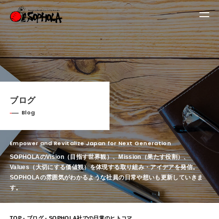
ブログ
Blog
Empower and Revitalize Japan for Next Generation
SOPHOLAのVision（目指す世界観）、Mission（果たす役割）、
Values（大切にする価値観）を体現する取り組み・アイデアを発信。
SOPHOLAの雰囲気がわかるような社員の日常や想いも更新していきま
す。
TOP
-
ブログ
- SOPHOLA社での日常のヒトコマ