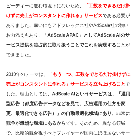
ピーディーに進む環境下にないため、
「工数をできるだけ掛
けずに売上がコンスタントに作れる」サービス
である必要が
ありました。幸いにもアドフレックス社やAdScale社の強い
お力添えもあり、
「AdScale APAC」としてAdScale AIのサ
ービス提供を独占的に取り扱うことでこれを実現する
ことが
できました。
2019年のテーマは、
「もう一つ、工数をできるだけ掛けずに
売上がコンスタントに作れる」サービスを立ち上げること
で
した。理由としては、
AdScale AIというサービスは、「運用
型広告（都度広告データなどを見て、広告運用の仕方を変
更、最適化できる広告）」の自動最適化領域にあり、非常に
競争が熾烈な環境にあるから
です。そのため、異なる領域
で、比較的競合視すべきプレイヤーが国内にほぼ居ないサー