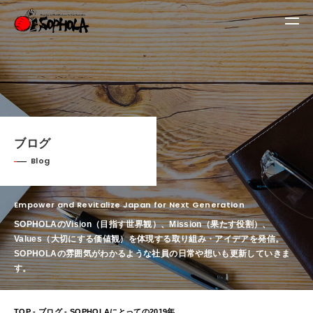
ブログ
Blog
Empower and Revitalize Japan for Next Generation
SOPHOLAのVision（目指す世界観）、Mission（果たす役割）、
Values（大切にする価値観）を体現する取り組み・アイデアを発信。
SOPHOLAの雰囲気がわかるような社員の日常や想いも更新していきま
す。
TOP
-
ブログ
- SOPHOLAにとっての2019年