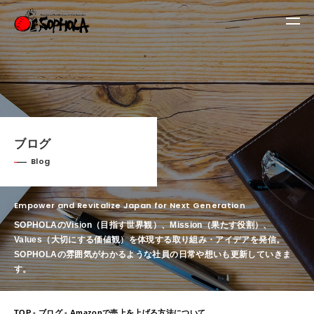
ブログ
Blog
Empower and Revitalize Japan for Next Generation
SOPHOLAのVision（目指す世界観）、Mission（果たす役割）、
Values（大切にする価値観）を体現する取り組み・アイデアを発信。
SOPHOLAの雰囲気がわかるような社員の日常や想いも更新していきま
す。
TOP
-
ブログ
- Amazonで売上を上げる方法について