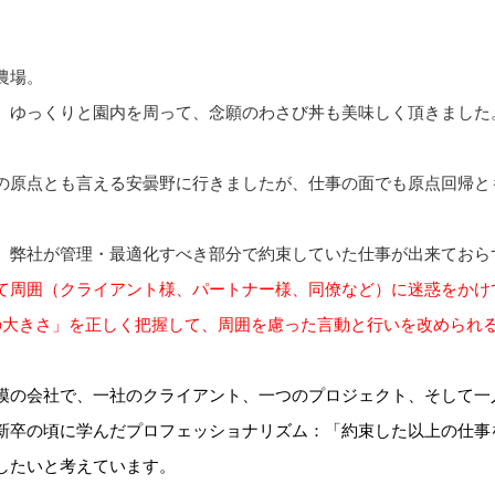
農場。
、ゆっくりと園内を周って、念願のわさび丼も美味しく頂きました
の原点とも言える安曇野に行きましたが、仕事の面でも原点回帰と
、弊社が管理・最適化すべき部分で約束していた仕事が出来ておら
て周囲（クライアント様、パートナー様、同僚など）に迷惑を
かけ
の大きさ」
を正しく把握して、周囲を慮った言動と行いを改められ
模の会社で、一社のクライアント、一つのプロジェクト、そして一人
新卒の頃に学んだプロフェッショナリズム：「約束した以上の仕事
したいと考えています。