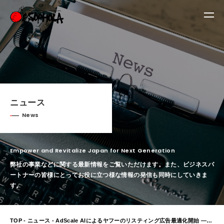
ニュース
News
Empower and Revitalize Japan for Next Generation
弊社の事業などに関する最新情報をご覧いただけます。
また、ビジネスパ
ートナーの皆様にとってお役に立つ様な情報の発信も同時にしていきま
す。
TOP
-
ニュース
- AdScale AIによるヤフーのリスティング広告最適化開始 ―Yahoo!JAPANスポンサードサーチ広告最適化サービスの提供開始―