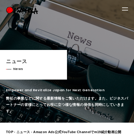
ニュース
News
Empower and Revitalize Japan for Next Generation
弊社の事業などに関する最新情報をご覧いただけます。
また、ビジネスパ
ートナーの皆様にとってお役に立つ様な情報の発信も同時にしていきま
す。
TOP
-
ニュース
- Amazon Ads公式YouTube Channelでm19紹介動画公開