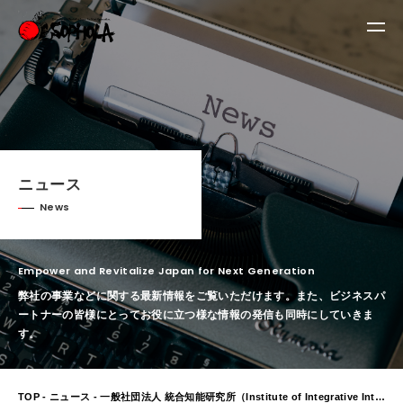
ニュース
News
Empower and Revitalize Japan for Next Generation
弊社の事業などに関する最新情報をご覧いただけます。
また、ビジネスパ
ートナーの皆様にとってお役に立つ様な情報の発信も同時にしていきま
す。
TOP
-
ニュース
- 一般社団法人 統合知能研究所（Institute of Integrative Intelligence / III）設立