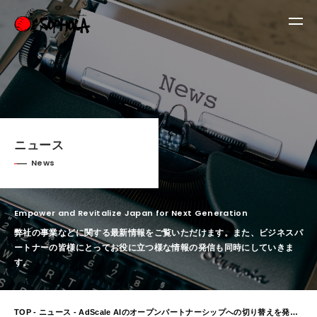
ニュース
News
Empower and Revitalize Japan for Next Generation
弊社の事業などに関する最新情報をご覧いただけます。
また、ビジネスパ
ートナーの皆様にとってお役に立つ様な情報の発信も同時にしていきま
す。
TOP
-
ニュース
- AdScale AIのオープンパートナーシップへの切り替えを発表 ―AdScale AI含むAdScaleプロダクトの更なる利用を拡大推進―