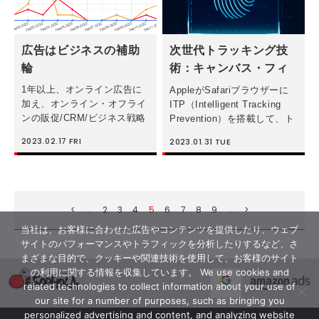
広告はビジネスの補助
次世代トラッキング技
輪
術：キャンバス・フィ
ンガープリンティング
1年以上、オンライン広告に
AppleがSafariブラウザーに
（Canvas
加え、オンライン・オフライ
ITP（Intelligent Tracking
ンの販促/CRM/ビジネス戦略
Prevention）を搭載して、ト
Fingerprinting）
全般のコンサルティングを月
ラッキング防止を開始してか
2023.02.17
FRI
2023.01.31
TUE
1回させていただいているEC
ら5年以上が経過しました。
クライアントがいます。2022
インターネット広告のターゲ
年の年間売上目標も無事達成
ティングについて不信 […]
している同社ですが、改めて
「 […]
<
...
2
3
4
5
6
7
8
9
...
>
当社は、お客様に合わせた広告やコンテンツを提供したり、ウェブ
サイトのパフォーマンスやトラフィックを分析したりするなど、さ
まざまな目的で、クッキーや関連技術を使用して、お客様のサイト
の利用に関する情報を収集しています。 We use cookies and
related technologies to collect information about your use of
our site for a number of purposes, such as bringing you
personalized advertising and content, and analyzing website