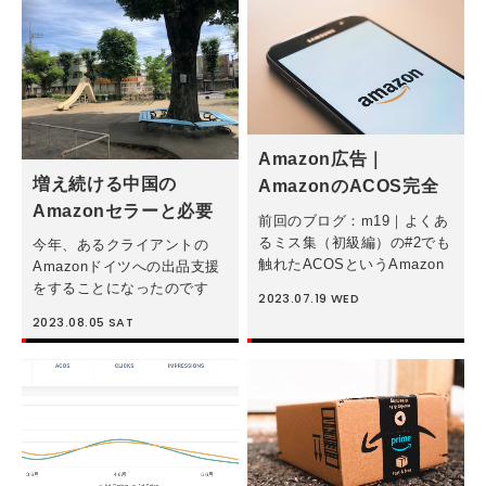
の激しさの把握方法につい
い」というのがありますよ
て」書きますね。競争力のあ
ね。 そ […]
る/ない […]
Amazon広告｜
増え続ける中国の
AmazonのACOS完全
Amazonセラーと必要
解説
前回のブログ：m19｜よくあ
な対策
るミス集（初級編）の#2でも
今年、あるクライアントの
触れたACOSというAmazon
Amazonドイツへの出品支援
広告独自の指標について、そ
をすることになったのです
2023.07.19
WED
の目標値をAmazonセラーや
が、ドイツのVAT（付加価値
2023.08.05
SAT
広告代理店の多くが正しく解
税）を収めるためのVAT登録
釈・設定・更新できていない
番号の取得が必須になりまし
ことが多いと最近よく感じ
た。そしてAmazonドイツに
[…]
は多くの海外セラーがいるた
め、 […]