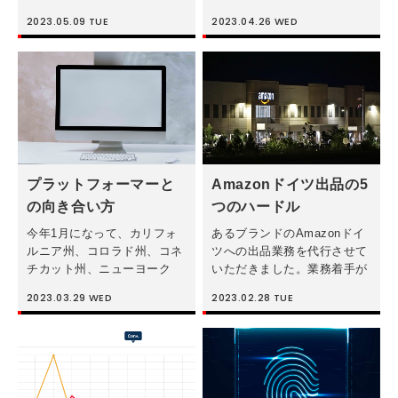
だったので、今回は実際に計
用して、ローンチ前にクリエ
2023.05.09
TUE
2023.04.26
WED
測タグが設置できない
イティブ分析を行うことがで
Amazonの商品詳細ページで
きます。しかしながら、ロー
競合ページ分析をしてみたい
ンチ後にも、クリエイティブ
と思います！ 3歳の息 […]
を分析することがで […]
プラットフォーマーと
Amazonドイツ出品の5
の向き合い方
つのハードル
今年1月になって、カリフォ
あるブランドのAmazonドイ
ルニア州、コロラド州、コネ
ツへの出品業務を代行させて
チカット州、ニューヨーク
いただきました。業務着手が
州、ロード・アイランド州、
11月中旬くらいで、実際に出
2023.03.29
WED
2023.02.28
TUE
テネシー州、バージニア州の
品できたのがこの2月でし
弁護士団と共に、米国司法省
た。Amazon日本では多分長
が「デジタル広告テクノロジ
くて数週間くらいの業務です
ーを独占している」容疑で訴
が、足掛け約3ヶ月ほどかか
えました。本訴 […]
った […]