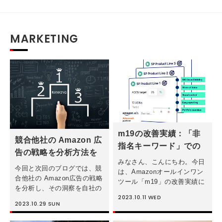
MARKETING
m19の改善実績：「非
競合他社の Amazon 広
指名キーワード」での
告の戦略を分析方法を
売上がどれくらい伸び
みなさん、こんにちわ。今日
公開します！
今回と次回のブログでは、競
たのか！？
は、Amazonオールインワン
合他社の Amazon広告の戦略
ツール「m19」の改善実績に
を分析し、その洞察を自社の
ついてご紹介したいと思いま
2023.10.11
WED
強力な広告戦略に反映する簡
す。 広告主から良く聞く悩
2023.10.29
SUN
単な方法を説明します。 今
みの一つに「非指名キーワー
回は、「販売する商品の競争
ドでの獲得がなかなか伸びな