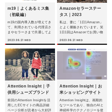
m19｜よくあるミス集
Amazonセラーステー
（初級編）
タス｜2023
m19の国内導入数が増えてき
私は、妻に「1日1Amazon」
て、利用されている代理店さ
とよく揶揄されています。笑
まやセラーさまで共通してよ
1日1回はAmazonでお買い物
く見られるミスが分かってき
しているという意味ですが、
2023.06.21
WED
2023.06.21
WED
ました。本ブログを通じて、
Amazonスポンサー広告を完
そうしたミスをm19ユーザー
全自動最適化できるm19を日
のみなさまや今後利用される
本に持ってきてからもうすぐ
予定の方々とご共有すること
2年になりますが、更 […]
で回避し […]
Attention Insight｜子
Attention Insight｜お
供用シューズブランド
米ショッピングサイト
のAmazon商品詳細ペ
を分析！
前回のAttention Insightを活
Attention Insightは、画期的
ージを競合分析！
用したECサイトの商品詳細
なツールであり、独自のAIと
ページ分析が読者から大好評
神経科学のテクノロジーを使