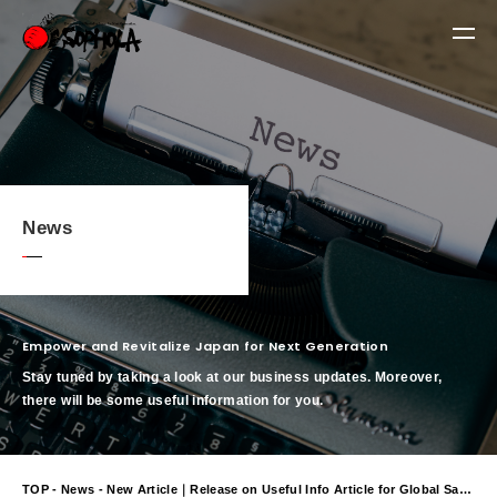
News
Empower and Revitalize Japan for Next Generation
Stay tuned by taking a look at our business updates. Moreover,
there will be some useful information for you.
TOP
-
News
- New Article｜Release on Useful Info Article for Global SaaS #2