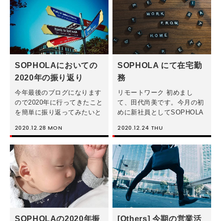
タルマーケ […]
メールを送ったタイミングで
は優先度 […]
SOPHOLAにおいての
SOPHOLA にて在宅勤
2020年の振り返り
務
今年最後のブログになります
リモートワーク 初めまし
ので2020年に行ってきたこと
て、田代尚美です。今月の初
を簡単に振り返ってみたいと
めに新社員としてSOPHOLA
思います。 1. AdScale – 既
社に入社しました。 デジタ
2020.12.28
MON
2020.12.24
THU
存顧客への対応 2018年から
ルマーケティングと言う新し
引き続き対応している領域で
い分野に飛び込み、習うこと
す。 「自社」ではなく「他
が山々ですが、在宅勤務と言
社」 […]
う新しい仕事方法がこの課題
に追加され […]
SOPHOLAの2020年振
[Others] 今期の営業活