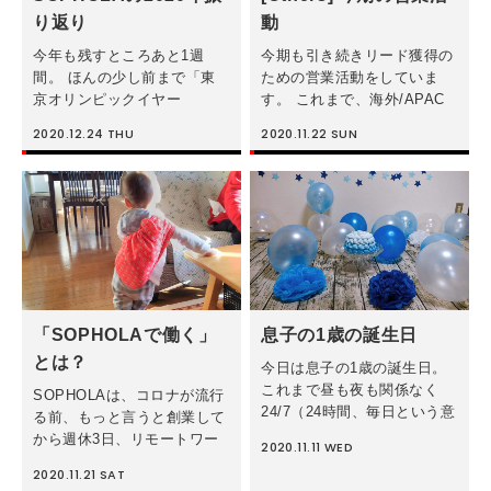
り返り
動
今年も残すところあと1週
今期も引き続きリード獲得の
間。 ほんの少し前まで「東
ための営業活動をしていま
京オリンピックイヤー
す。 これまで、海外/APAC
だ！」、「緊急事態宣言
でデジタル広告を主な収入源
2020.12.24
THU
2020.11.22
SUN
だ！」、「猛暑だ！」と言っ
としている広告代理店とWeb
ていたら、あっという間に
サイト制作等を主な収入源と
2020年が終わるところまで来
している制作会社を中心に営
ていました。笑 この時期、
業をしてきましたが反応が良
この時間の流れの早さを […]
くなく、 […]
「SOPHOLAで働く」
息子の1歳の誕生日
とは？
今日は息子の1歳の誕生日。
これまで昼も夜も関係なく
SOPHOLAは、コロナが流行
24/7（24時間、毎日という意
る前、もっと言うと創業して
味）、息子に際限のない深い
から週休3日、リモートワー
2020.11.11
WED
愛情で子育てをしてくれてい
ク可を実践してきました。こ
2020.11.21
SAT
る妻に深い感謝の念を抱く日
の2年半余りで気づいた、