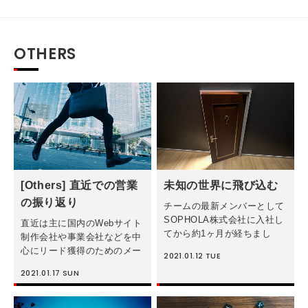
OTHERS
[Others] 直近での営業
未知の世界に飛び込む
の振り返り
チームの最新メンバーとして
SOPHOLA株式会社に入社し
直近は主に国内のWebサイト
てから約1ヶ月が経ちまし
制作会社や事業会社などを中
た。 在宅勤務と言う新しい
心にリード獲得のためのメー
2021.01.12
TUE
ワーキングスタイルから、ス
ル等での営業活動をしていま
2021.01.17
SUN
タートアップ企業での初めて
すが、一カ月以上前に連絡を
の勤務、日本の企業での初め
行った企業さまから返信をい
ての経験やなじみのないデジ
ただくことが最近あります。