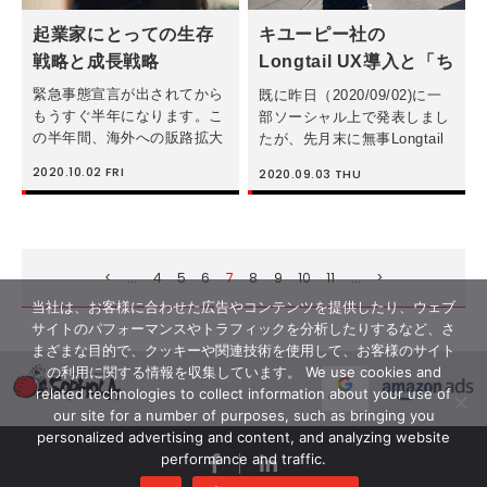
起業家にとっての生存
キユーピー社の
戦略と成長戦略
Longtail UX導入と「ち
ゃんとやること」の重
緊急事態宣言が出されてから
既に昨日（2020/09/02)に一
要性
もうすぐ半年になります。こ
部ソーシャル上で発表しまし
の半年間、海外への販路拡大
たが、先月末に無事Longtail
や商品ラインナップの拡充な
UXというロングテールキー
2020.10.02
FRI
2020.09.03
THU
どに務めてきましたが、弊社
ワード対策ソリューションを
やパートナービジネスにもコ
キユーピーの「とっておきレ
ロナの影響が色濃く出始めて
シピ」ページに導入すること
います。売上のベースライン
ができました。キユ […]
でいえば、今 […]
<
...
4
5
6
7
8
9
10
11
...
>
当社は、お客様に合わせた広告やコンテンツを提供したり、ウェブ
サイトのパフォーマンスやトラフィックを分析したりするなど、さ
まざまな目的で、クッキーや関連技術を使用して、お客様のサイト
の利用に関する情報を収集しています。 We use cookies and
related technologies to collect information about your use of
our site for a number of purposes, such as bringing you
personalized advertising and content, and analyzing website
performance and traffic.