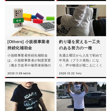
でもあります。息子は完全母
「今風の仕事のスタイル」に
乳、バランスの良い手作りの
ついて得られた私の気づきを
離乳食 […]
今日は綴りたいと思います。
（私が子 […]
[Others] 小規模事業者
釣り場を変えるー工夫
持続化補助金
のある努力の一種
小規模事業者持続化補助金
先週土曜日から人生で初めて
は、小規模事業者が制度変更
中耳炎（プラス発熱）にな
（働き方改革や被用者保険の
り、声や物音が聴こえにくく
適用拡大、賃上げ、インボイ
なったり、全身怠くなって寝
2020.11.09
MON
2020.10.22
THU
ス導入等）等やコロナ禍に伴
込んだりしていました。季節
う売上減少に対応するために
の変わり目でグッと寒くなっ
経産省（中小企業庁）が実施
てきているので、皆さんもご
している補助金制度です。地
自愛くださいね。 今日のブ
域の商工会また […]
ログテーマは、 […]